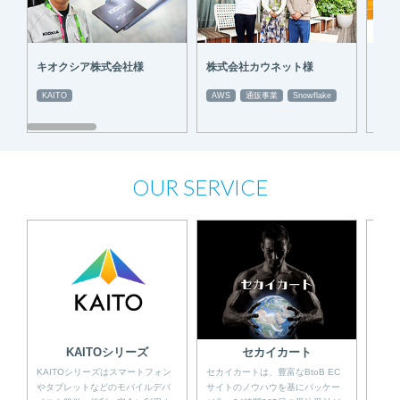
キオクシア株式会社様
株式会社カウネット様
東急
KAITO
AWS
通販事業
Snowflake
AWS
OUR SERVICE
モバ
KAITOシリーズ
セカイカート
JM
KAITOシリーズはスマートフォン
セカイカートは、豊富なBtoB EC
発経
やタブレットなどのモバイルデバ
サイトのノウハウを基にパッケー
り有