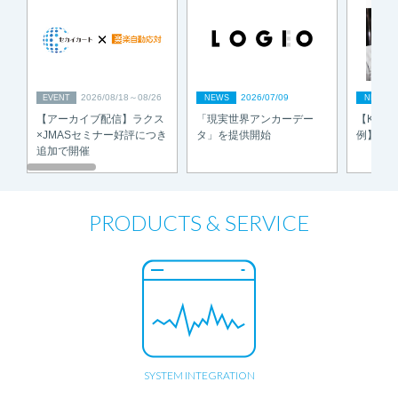
2026/08/18～08/26
2026/07/09
EVENT
NEWS
NEWS
【アーカイブ配信】ラクス
「現実世界アンカーデー
【KAI
×JMASセミナー好評につき
タ」を提供開始
例】キ
追加で開催
PRODUCTS & SERVICE
SYSTEM INTEGRATION