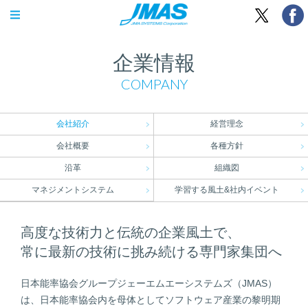
OPEN MENU
企業情報
COMPANY
会社紹介
経営理念
会社概要
各種方針
沿革
組織図
マネジメントシステム
学習する風土&社内イベント
高度な技術力と伝統の企業風土で、
常に最新の技術に挑み続ける専門家集団へ
日本能率協会グループジェーエムエーシステムズ（JMAS）
は、日本能率協会内を母体としてソフトウェア産業の黎明期