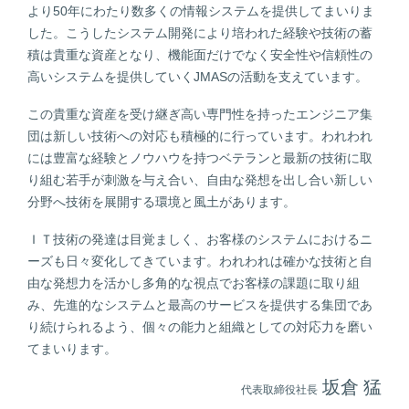
より50年にわたり数多くの情報システムを提供してまいりま
した。こうしたシステム開発により培われた経験や技術の蓄
積は貴重な資産となり、機能面だけでなく安全性や信頼性の
高いシステムを提供していくJMASの活動を支えています。
この貴重な資産を受け継ぎ高い専門性を持ったエンジニア集
団は新しい技術への対応も積極的に行っています。われわれ
には豊富な経験とノウハウを持つベテランと最新の技術に取
り組む若手が刺激を与え合い、自由な発想を出し合い新しい
分野へ技術を展開する環境と風土があります。
ＩＴ技術の発達は目覚ましく、お客様のシステムにおけるニ
ーズも日々変化してきています。われわれは確かな技術と自
由な発想力を活かし多角的な視点でお客様の課題に取り組
み、先進的なシステムと最高のサービスを提供する集団であ
り続けられるよう、個々の能力と組織としての対応力を磨い
てまいります。
坂倉 猛
代表取締役社長