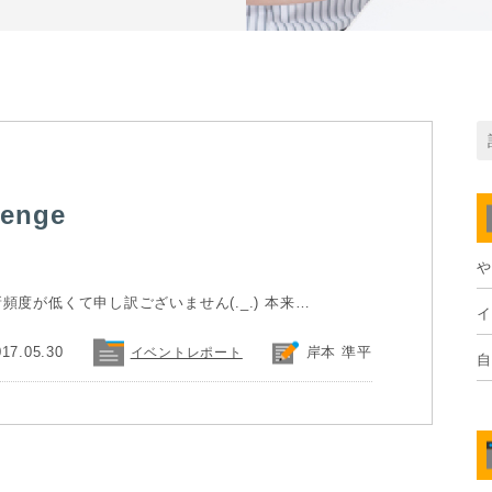
lenge
や
新頻度が低くて申し訳ございません(._.) 本来…
イ
017.05.30
岸本 準平
イベントレポート
自