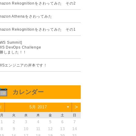
mazon Rekognitionをさわってみた その2
mazon Athenaをさわってみた
mazon Rekognitionをさわってみた その1
AWS Summit]
WS DevOps Challenge
勝しました！！
WSエンジニアの岸本です！
カレンダー
<
>
5月 2017
▼
月
火
水
木
金
土
日
1
2
3
4
5
6
7
8
9
10
11
12
13
14
15
16
17
18
19
20
21