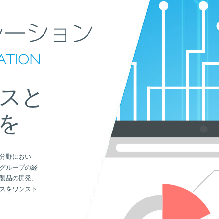
スと
を
分野におい
グループの経
製品の開発、
スをワンスト