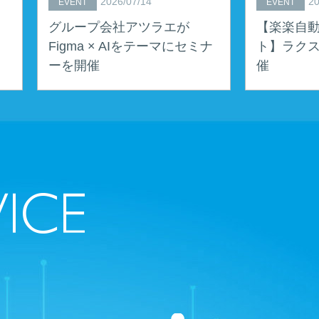
2026/07/14
20
EVENT
EVENT
グループ会社アツラエが
【楽楽自動
Figma × AIをテーマにセミナ
ト】ラクス
ーを開催
催