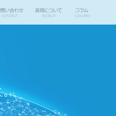
報
DUCT & SERVICE
COMPANY
お問い合わせ
CONTACT
採用について
RECRUIT
コラム
C
向き合う、創る、変えてゆく。 Confront , Create , and Cha