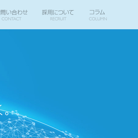
報
DUCT & SERVICE
COMPANY
お問い合わせ
CONTACT
採用について
RECRUIT
コラム
C
向き合う、創る、変えてゆく。 Confront , Create , and Cha