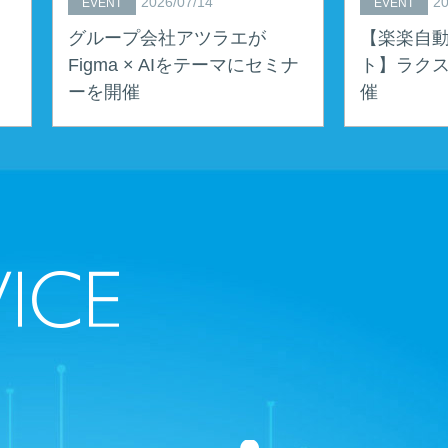
2026/07/14
20
EVENT
EVENT
グループ会社アツラエが
【楽楽自動
Figma × AIをテーマにセミナ
ト】ラクス
ーを開催
催