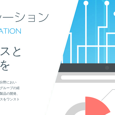
スと
を
分野におい
グループの経
製品の開発、
スをワンスト