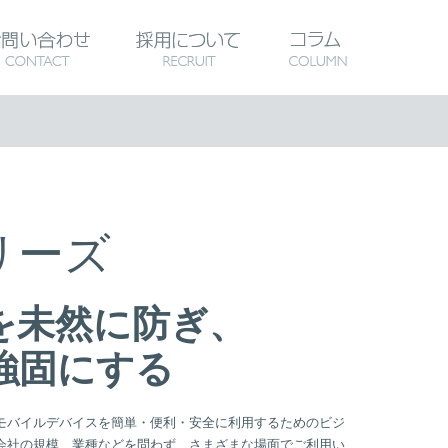
報
DUCT & SERVICE
COMPANY
お問い合わせ
CONTACT
採用について
RECRUIT
コラム
C
シリーズ
を未然に防ぎ、
強固にする
モバイルデバイスを簡単・便利・安全に利用するためのビジ
会社の規模、業種などを問わず、さまざまな場面でご利用い