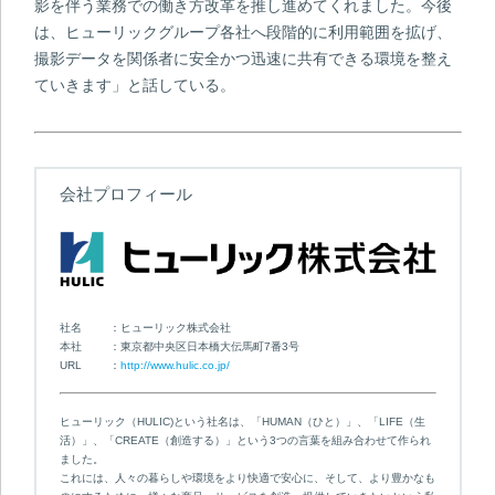
影を伴う業務での働き方改革を推し進めてくれました。今後
は、ヒューリックグループ各社へ段階的に利用範囲を拡げ、
撮影データを関係者に安全かつ迅速に共有できる環境を整え
ていきます」と話している。
会社プロフィール
社名
ヒューリック株式会社
本社
東京都中央区日本橋大伝馬町7番3号
URL
http://www.hulic.co.jp/
ヒューリック（HULIC)という社名は、「HUMAN（ひと）」、「LIFE（生
活）」、「CREATE（創造する）」という3つの言葉を組み合わせて作られ
ました。
これには、人々の暮らしや環境をより快適で安心に、そして、より豊かなも