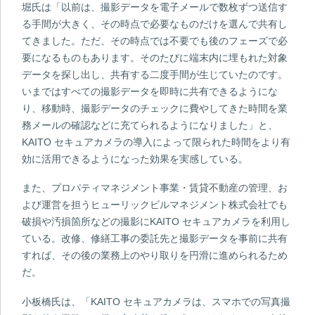
堀氏は「以前は、撮影データを電子メールで数枚ずつ送信す
る手間が大きく、その時点で必要なものだけを選んで共有し
てきました。ただ、その時点では不要でも後のフェーズで必
要になるものもあります。そのたびに端末内に埋もれた対象
データを探し出し、共有する二度手間が生じていたのです。
いまではすべての撮影データを即時に共有できるようにな
り、移動時、撮影データのチェックに費やしてきた時間を業
務メールの確認などに充てられるようになりました」と、
KAITO セキュアカメラの導入によって限られた時間をより有
効に活用できるようになった効果を実感している。
また、プロパティマネジメント事業・賃貸不動産の管理、お
よび運営を担うヒューリックビルマネジメント株式会社でも
破損や汚損箇所などの撮影にKAITO セキュアカメラを利用し
ている。改修、修繕工事の委託先と撮影データを事前に共有
すれば、その後の業務上のやり取りを円滑に進められるため
だ。
小板橋氏は、「KAITO セキュアカメラは、スマホでの写真撮