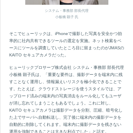
システム・事務部 部長代理
小板橋 顕子 氏
そこでヒューリックは、iPhoneで撮影した写真を安全かつ効
率的に社内共有できるツールの選定を実施。ネット検索をベ
ースにツールを調査していたところ目に留まったのがJMASの
KAITO セキュアカメラだった。
ヒューリックプロサーブ株式会社 システム・事務部 部長代理
小板橋 顕子氏は、「重要な要件は、撮影データを端末内に残
すことなく運用し、情報漏えいリスクを極小化できることで
す。たとえば、クラウドストレージを使うスタイルでは、ア
ップロード済みの端末内の写真消去をルール化してもユーザ
が消し忘れてしまうこともあるでしょう。これに対し、
KAITO セキュアカメラは撮影データを分割、圧縮、暗号化し
た上でサーバへ自動転送し、完了後に端末内の撮影データを
自動的に削除してくれます。端末内に撮影データを残さない
運用を強制できることは大きな利点でした」と話す。