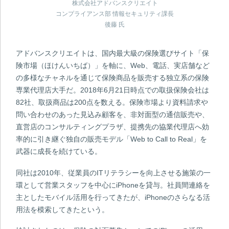
株式会社アドバンスクリエイト
コンプライアンス部 情報セキュリティ課長
後藤 氏
アドバンスクリエイトは、国内最大級の保険選びサイト「保
険市場（ほけんいちば）」を軸に、Web、電話、実店舗など
の多様なチャネルを通じて保険商品を販売する独立系の保険
専業代理店大手だ。2018年6月21日時点での取扱保険会社は
82社、取扱商品は200点を数える。保険市場より資料請求や
問い合わせのあった見込み顧客を、非対面型の通信販売や、
直営店のコンサルティングプラザ、提携先の協業代理店へ効
率的に引き継ぐ独自の販売モデル「Web to Call to Real」を
武器に成長を続けている。
同社は2010年、従業員のITリテラシーを向上させる施策の一
環として営業スタッフを中心にiPhoneを貸与。社員間連絡を
主としたモバイル活用を行ってきたが、iPhoneのさらなる活
用法を模索してきたという。