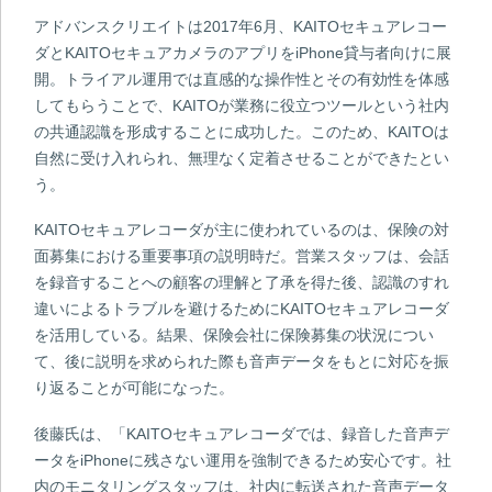
アドバンスクリエイトは2017年6月、KAITOセキュアレコー
ダとKAITOセキュアカメラのアプリをiPhone貸与者向けに展
開。トライアル運用では直感的な操作性とその有効性を体感
してもらうことで、KAITOが業務に役立つツールという社内
の共通認識を形成することに成功した。このため、KAITOは
自然に受け入れられ、無理なく定着させることができたとい
う。
KAITOセキュアレコーダが主に使われているのは、保険の対
面募集における重要事項の説明時だ。営業スタッフは、会話
を録音することへの顧客の理解と了承を得た後、認識のすれ
違いによるトラブルを避けるためにKAITOセキュアレコーダ
を活用している。結果、保険会社に保険募集の状況につい
て、後に説明を求められた際も音声データをもとに対応を振
り返ることが可能になった。
後藤氏は、「KAITOセキュアレコーダでは、録音した音声デ
ータをiPhoneに残さない運用を強制できるため安心です。社
内のモニタリングスタッフは、社内に転送された音声データ