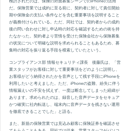
検討されたのは、保険の対面募集シーンでのiPhoneの活用
だ。保険営業では成約に至る前に、契約者に対して責任開始
期や保険金の支払い条件などを含む重要事項を説明すること
が義務付けられている。ただ、同社では、契約者からの成約
後の問い合わせに対し申込時の対応を確認するための術を持
たなかった。契約者より苦情を受けた保険会社から保険募集
の状況について明確な説明を求められることもあるため、募
集時の対応を振り返る手段を模索していたという。
コンプライアンス部 情報セキュリティ課長 後藤氏は、「営
業スタッフがお客様に対して重要事項をどのように説明し、
お客様がどう納得されたかを音声として残す手段にiPhoneを
利用したいと考えました。ただ、iPhoneの盗難、紛失に伴う
情報漏えいの不安を拭えず、一度は断念してしまった経緯が
あります。求められたのは、録音した音声データをセキュア
かつ確実に社内転送し、端末内に音声データを残さない運用
を徹底できることでした」と語る。
また、新規の保険営業では見込み顧客に保険証券を確認させ
てもらうこともある。同社では従来、営業スタッフがパソコ