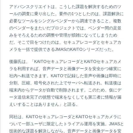
アドバンスクリエイトは、こうした課題を解決するためのツ
ールの調査に乗り出した。要件の1つとしたのは、課題解決に
必要なツールをシングルベンダーから調達できること。複数
のベンダーをまたいだプロジェクトでは、ベンダー間の足並
みをそろえるための調整や管理が煩雑になってしまうため
だ。そこで目をつけたのは、セキュアレコーダとセキュアカ
メラを一括で提供できるJMASのKAITOシリーズだった。
後藤氏は、「KAITOセキュアレコーダとKAITOセキュアカメ
ラを利用すれば、音声データと画像データを安全かつ確実に
社内へ転送できます。KAITOで記録した音声や画像は即時に
分割、圧縮、暗号化された上でサーバへ転送され、転送後は
端末内からデータが自動で削除されます。このため、仮にデ
ータ送信未完了の状態で端末をなくしても第三者に情報が漏
えいすることはありません」と語る。
同社は、KAITOセキュアレコーダとKAITOセキュアカメラに
ついて一部ユーザに限定したトライアル運用を実施。JMASと
技術的な課題を解決しながら、音声データと画像データを安