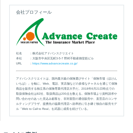
会社プロフィール
社名
株式会社アドバンスクリエイト
本社
大阪市中央区瓦町3-5-7 野村不動産御堂筋ビル
URL
https://www.advancecreate.co.jp/
アドバンスクリエイトは、国内最大級の保険選びサイト「保険市場（ほけん
いちば）」を軸に、Web、電話、実店舗などの多様なチャネルを通じて保険
商品を販売する独立系の保険専業代理店大手だ。2018年6月21日時点での
取扱保険会社は82社、取扱商品は200点を数える。保険市場より資料請求や
問い合わせのあった見込み顧客を、非対面型の通信販売や、直営店のコンサ
ルティングプラザ、提携先の協業代理店へ効率的に引き継ぐ独自の販売モデ
ル「Web to Call to Real」を武器に成長を続けている。