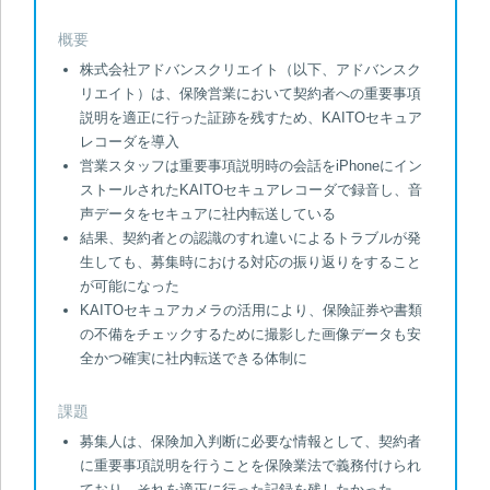
概要
株式会社アドバンスクリエイト（以下、アドバンスク
リエイト）は、保険営業において契約者への重要事項
説明を適正に行った証跡を残すため、KAITOセキュア
レコーダを導入
営業スタッフは重要事項説明時の会話をiPhoneにイン
ストールされたKAITOセキュアレコーダで録音し、音
声データをセキュアに社内転送している
結果、契約者との認識のすれ違いによるトラブルが発
生しても、募集時における対応の振り返りをすること
が可能になった
KAITOセキュアカメラの活用により、保険証券や書類
の不備をチェックするために撮影した画像データも安
全かつ確実に社内転送できる体制に
課題
募集人は、保険加入判断に必要な情報として、契約者
に重要事項説明を行うことを保険業法で義務付けられ
ており、それを適正に行った記録を残したかった