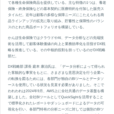
て各種生命保険商品を提供している。主な特徴の1つは、養老
保険・終身保険などの基本契約に医療特約を付加した販売ス
タイルだ。近年は顧客の多様な保障ニーズにこたえられる商
品ラインアップの拡充に取り組み、貯蓄性と保障性のバラン
スのとれた商品ポートフォリオを構築している。
かんぽ生命保険ではクラウドやAI、データ分析などの先端技
術を活用して顧客体験価値の向上と業務効率化を目指すDX戦
略を推進している。その中核的役割を担っているのがDX戦略
部だ。
DX戦略部 課長 庭本 康治氏は、「データ分析によって得られ
た客観的な事実をもとに、さまざまな意思決定を行う企業へ
の転換を図るためには、各部門が独自のBIツールとデータソ
ースを使用している状況を見直す必要がありました。そこで
われわれは2024年9月、AWS上に全社共通のデータ基盤を構
築しました。全社BIツールとしてQuickSightを活用すること
で標準化されたレポートやダッシュボードによるデータの可
視化を行い、各部門特有の分析ニーズに対しては個別のBIツ