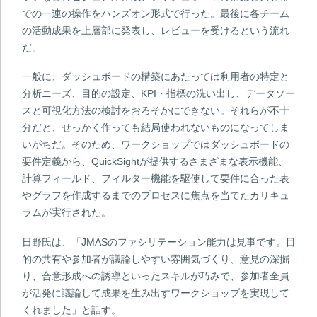
での一連の操作をハンズオン形式で行った。最後に各チーム
の活動成果を上層部に発表し、レビューを受けるという流れ
だ。
一般に、ダッシュボードの構築にあたっては利用者の特定と
分析ニーズ、目的の設定、KPI・指標の洗い出し、データソー
スと可視化方法の検討をおろそかにできない。それらが不十
分だと、せっかく作っても結局使われないものになってしま
いがちだ。そのため、ワークショップではダッシュボードの
要件定義から、QuickSightが提供するさまざまな表示機能、
計算フィールド、フィルター機能を駆使して要件に合った表
やグラフを作成するまでのプロセスに焦点を当てたカリキュ
ラムが実行された。
日野氏は、「JMASのファシリテーション能力は見事です。目
的の共有や参加者が議論しやすい雰囲気づくり、意見の深掘
り、合意形成への誘導といったスキルが巧みで、参加者全員
が活発に議論して成果を生み出すワークショップを実現して
くれました」と話す。