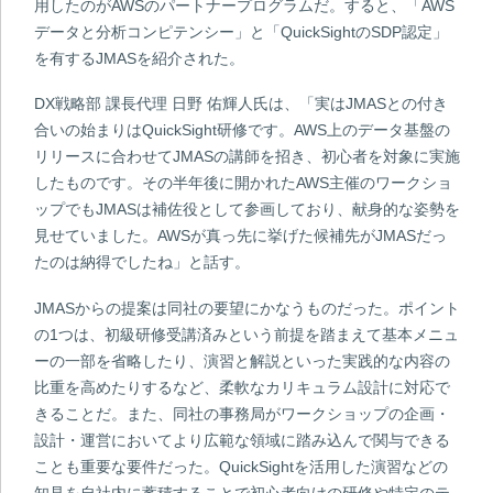
用したのがAWSのパートナープログラムだ。すると、「AWS
データと分析コンピテンシー」と「QuickSightのSDP認定」
を有するJMASを紹介された。
DX戦略部 課長代理 日野 佑輝人氏は、「実はJMASとの付き
合いの始まりはQuickSight研修です。AWS上のデータ基盤の
リリースに合わせてJMASの講師を招き、初心者を対象に実施
したものです。その半年後に開かれたAWS主催のワークショ
ップでもJMASは補佐役として参画しており、献身的な姿勢を
見せていました。AWSが真っ先に挙げた候補先がJMASだっ
たのは納得でしたね」と話す。
JMASからの提案は同社の要望にかなうものだった。ポイント
の1つは、初級研修受講済みという前提を踏まえて基本メニュ
ーの一部を省略したり、演習と解説といった実践的な内容の
比重を高めたりするなど、柔軟なカリキュラム設計に対応で
きることだ。また、同社の事務局がワークショップの企画・
設計・運営においてより広範な領域に踏み込んで関与できる
ことも重要な要件だった。QuickSightを活用した演習などの
知見を自社内に蓄積することで初心者向けの研修や特定のテ