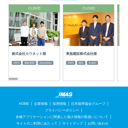
CLOUD
CLOUD
株式会社カウネット様
東急建設株式会社様
ヤン
式会
AWS
通販事業
Snowflake
AWS
建設
生成AI
AWS
HOME
企業情報
採用情報
日本能率協会グループ
プライバシーポリシー
各種アプリケーションに関連した個人情報の取扱いについて
サイトのご利用にあたって
サイトマップ
お問い合わせ