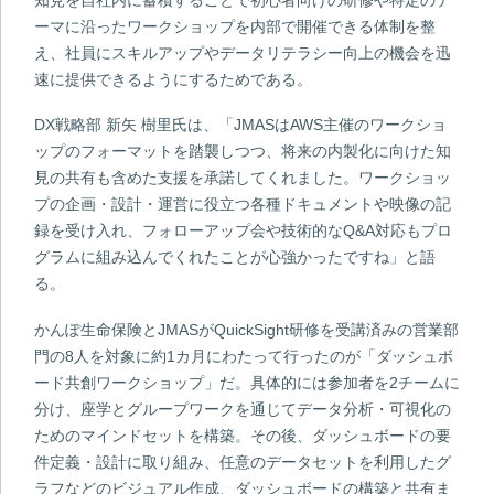
ーマに沿ったワークショップを内部で開催できる体制を整
え、社員にスキルアップやデータリテラシー向上の機会を迅
速に提供できるようにするためである。
DX戦略部 新矢 樹里氏は、「JMASはAWS主催のワークショ
ップのフォーマットを踏襲しつつ、将来の内製化に向けた知
見の共有も含めた支援を承諾してくれました。ワークショッ
プの企画・設計・運営に役立つ各種ドキュメントや映像の記
録を受け入れ、フォローアップ会や技術的なQ&A対応もプロ
グラムに組み込んでくれたことが心強かったですね」と語
る。
かんぽ生命保険とJMASがQuickSight研修を受講済みの営業部
門の8人を対象に約1カ月にわたって行ったのが「ダッシュボ
ード共創ワークショップ」だ。具体的には参加者を2チームに
分け、座学とグループワークを通じてデータ分析・可視化の
ためのマインドセットを構築。その後、ダッシュボードの要
件定義・設計に取り組み、任意のデータセットを利用したグ
ラフなどのビジュアル作成、ダッシュボードの構築と共有ま