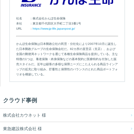
社名
株式会社かんぽ生命保険
本社
東京都千代田区大手町二丁目3番1号
URL
https://www.jp-life.japanpost.jp/
かんぽ生命保険は日本郵政公社の民営・分社化により2007年10月に誕生し
た日本郵政グループの生命保険会社だ。82カ所の直営店（支店）、および
全国の郵便局ネットワークを通じて各種生命保険商品を提供している。主な
特徴の1つは、養老保険・終身保険などの基本契約に医療特約を付加した販
売スタイルだ。近年は顧客の多様な保障ニーズにこたえられる商品ラインア
ップの拡充に取り組み、貯蓄性と保障性のバランスのとれた商品ポートフォ
リオを構築している。
クラウド事例
株式会社カウネット 様
東急建設株式会社 様