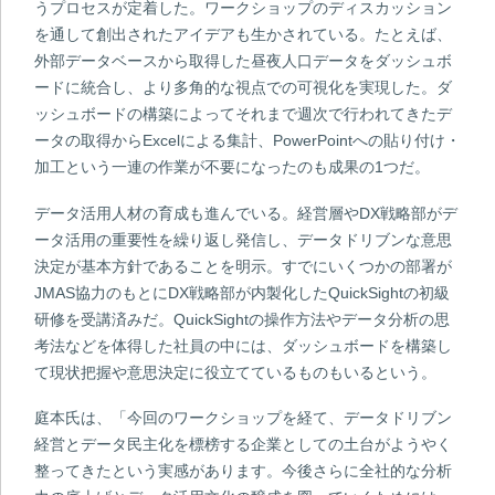
うプロセスが定着した。ワークショップのディスカッション
を通して創出されたアイデアも生かされている。たとえば、
外部データベースから取得した昼夜人口データをダッシュボ
ードに統合し、より多角的な視点での可視化を実現した。ダ
ッシュボードの構築によってそれまで週次で行われてきたデ
ータの取得からExcelによる集計、PowerPointへの貼り付け・
加工という一連の作業が不要になったのも成果の1つだ。
データ活用人材の育成も進んでいる。経営層やDX戦略部がデ
ータ活用の重要性を繰り返し発信し、データドリブンな意思
決定が基本方針であることを明示。すでにいくつかの部署が
JMAS協力のもとにDX戦略部が内製化したQuickSightの初級
研修を受講済みだ。QuickSightの操作方法やデータ分析の思
考法などを体得した社員の中には、ダッシュボードを構築し
て現状把握や意思決定に役立てているものもいるという。
庭本氏は、「今回のワークショップを経て、データドリブン
経営とデータ民主化を標榜する企業としての土台がようやく
整ってきたという実感があります。今後さらに全社的な分析